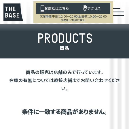
お電話はこちら
アクセス
営業時間 平日：12:00～20:00 土日祝：10:00～20:00
定休日：毎週金曜日
P
R
O
D
U
C
T
S
商
品
商品の販売は店舗のみで行っています。
在庫の有無については直接店舗までお問い合わせくださ
い。
条件に一致する商品がありません。