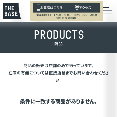
お電話はこちら
アクセス
営業時間 平日：12:00～20:00 土日祝：10:00～20:00
定休日：毎週金曜日
P
R
O
D
U
C
T
S
商
品
商品の販売は店舗のみで行っています。
在庫の有無については直接店舗までお問い合わせくださ
い。
条件に一致する商品がありません。