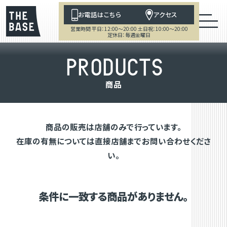
お電話はこちら
アクセス
営業時間 平日：12:00～20:00 土日祝：10:00～20:00
定休日：毎週金曜日
P
R
O
D
U
C
T
S
商
品
商品の販売は店舗のみで行っています。
在庫の有無については直接店舗までお問い合わせくださ
い。
条件に一致する商品がありません。