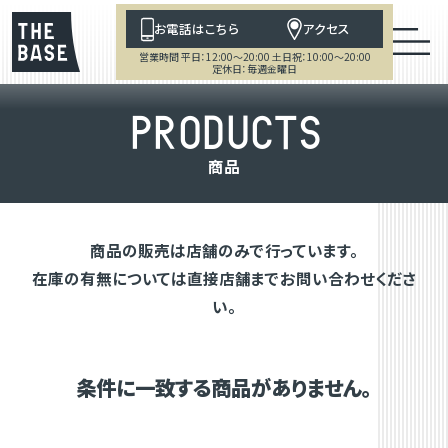
お電話はこちら
アクセス
営業時間 平日：12:00～20:00 土日祝：10:00～20:00
定休日：毎週金曜日
P
R
O
D
U
C
T
S
商
品
商品の販売は店舗のみで行っています。
在庫の有無については直接店舗までお問い合わせくださ
い。
条件に一致する商品がありません。