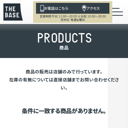
お電話はこちら
アクセス
営業時間 平日：12:00～20:00 土日祝：10:00～20:00
定休日：毎週金曜日
P
R
O
D
U
C
T
S
商
品
商品の販売は店舗のみで行っています。
在庫の有無については直接店舗までお問い合わせくださ
い。
条件に一致する商品がありません。