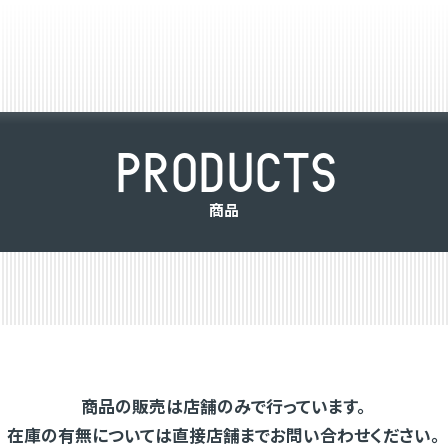
P
R
O
D
U
C
T
S
商
品
商品の販売は店舗のみで行っています。
在庫の有無については直接店舗までお問い合わせください。