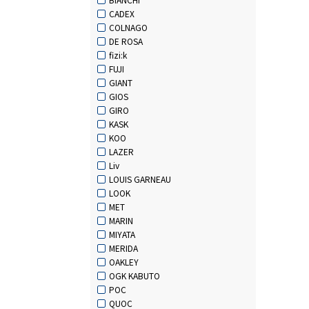
CADEX
COLNAGO
DE ROSA
fizi:k
FUJI
GIANT
GIOS
GIRO
KASK
KOO
LAZER
Liv
LOUIS GARNEAU
LOOK
MET
MARIN
MIYATA
MERIDA
OAKLEY
OGK KABUTO
POC
QUOC