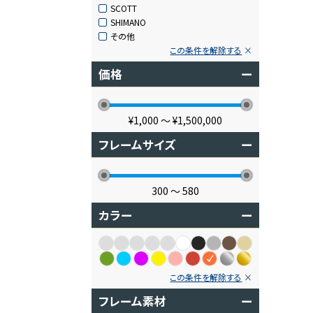
SCOTT
SHIMANO
その他
この条件を解除する
価格
ー
¥1,000
〜
¥1,500,000
フレームサイズ
ー
300
〜
580
カラー
ー
この条件を解除する
フレーム素材
ー