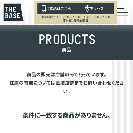
お電話はこちら
アクセス
営業時間 平日：12:00～20:00 土日祝：10:00～20:00
定休日：毎週金曜日
P
R
O
D
U
C
T
S
商
品
商品の販売は店舗のみで行っています。
在庫の有無については直接店舗までお問い合わせくださ
い。
条件に一致する商品がありません。