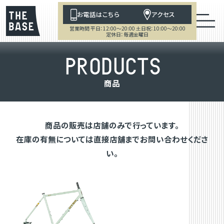
お電話はこちら
アクセス
営業時間 平日：12:00～20:00 土日祝：10:00～20:00
定休日：毎週金曜日
P
R
O
D
U
C
T
S
商
品
商品の販売は店舗のみで行っています。
在庫の有無については直接店舗までお問い合わせくださ
い。