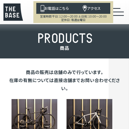
お電話はこちら
アクセス
営業時間 平日：12:00～20:00 土日祝：10:00～20:00
定休日：毎週金曜日
P
R
O
D
U
C
T
S
商
品
商品の販売は店舗のみで行っています。
在庫の有無については直接店舗までお問い合わせくださ
い。