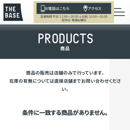
お電話はこちら
アクセス
営業時間 平日：12:00～20:00 土日祝：10:00～20:00
定休日：毎週金曜日
P
R
O
D
U
C
T
S
商
品
商品の販売は店舗のみで行っています。
在庫の有無については直接店舗までお問い合わせくださ
い。
条件に一致する商品がありません。