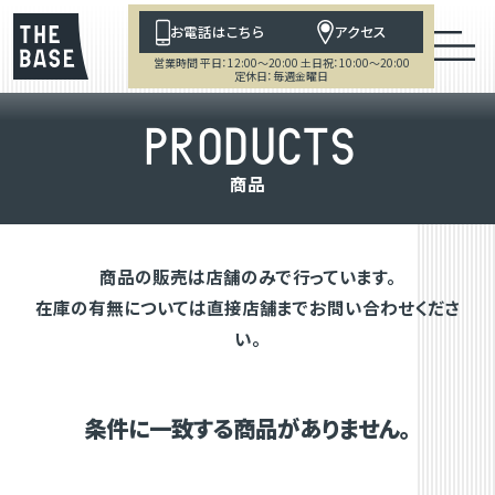
お電話はこちら
アクセス
営業時間 平日：12:00～20:00 土日祝：10:00～20:00
定休日：毎週金曜日
P
R
O
D
U
C
T
S
商
品
商品の販売は店舗のみで行っています。
在庫の有無については直接店舗までお問い合わせくださ
い。
条件に一致する商品がありません。