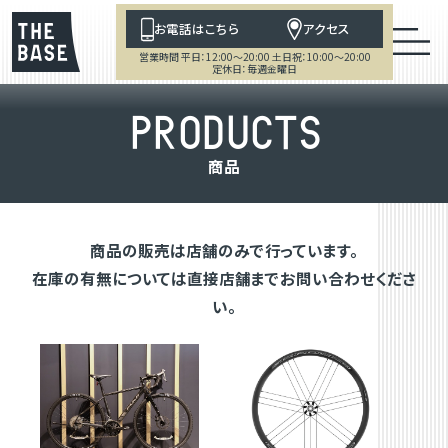
お電話はこちら
アクセス
営業時間 平日：12:00～20:00 土日祝：10:00～20:00
定休日：毎週金曜日
P
R
O
D
U
C
T
S
商
品
商品の販売は店舗のみで行っています。
在庫の有無については直接店舗までお問い合わせくださ
い。