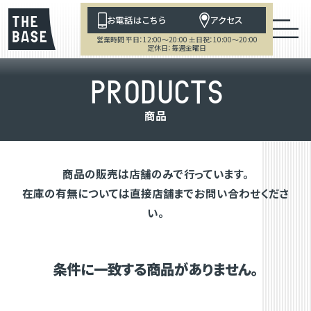
お電話はこちら
アクセス
営業時間 平日：12:00～20:00 土日祝：10:00～20:00
定休日：毎週金曜日
P
R
O
D
U
C
T
S
商
品
商品の販売は店舗のみで行っています。
在庫の有無については直接店舗までお問い合わせくださ
い。
条件に一致する商品がありません。