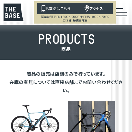
お電話はこちら
アクセス
営業時間 平日：12:00～20:00 土日祝：10:00～20:00
定休日：毎週金曜日
P
R
O
D
U
C
T
S
商
品
商品の販売は店舗のみで行っています。
在庫の有無については直接店舗までお問い合わせくださ
い。