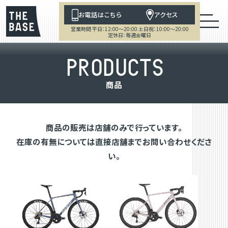
お電話はこちら
アクセス
営業時間 平日：12:00～20:00 土日祝：10:00～20:00
定休日：毎週金曜日
P
R
O
D
U
C
T
S
商
品
商品の販売は店舗のみで行っています。
在庫の有無については直接店舗までお問い合わせくださ
い。