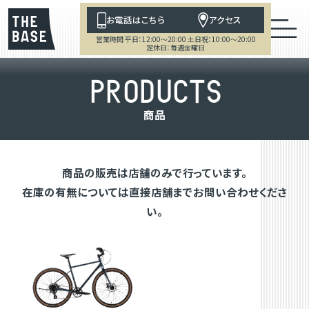
お電話はこちら
アクセス
営業時間 平日：12:00～20:00 土日祝：10:00～20:00
定休日：毎週金曜日
P
R
O
D
U
C
T
S
商
品
商品の販売は店舗のみで行っています。
在庫の有無については直接店舗までお問い合わせくださ
い。