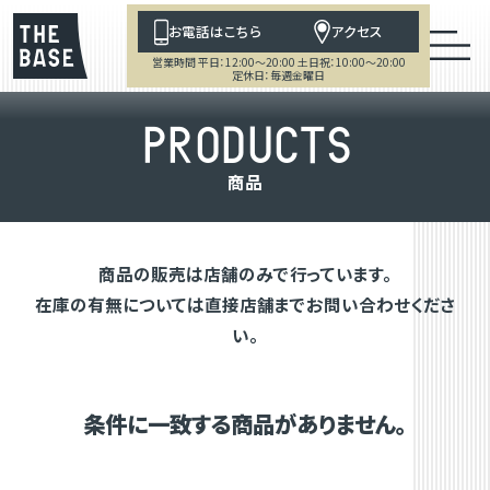
お電話はこちら
アクセス
営業時間 平日：12:00～20:00 土日祝：10:00～20:00
定休日：毎週金曜日
P
R
O
D
U
C
T
S
商
品
商品の販売は店舗のみで行っています。
在庫の有無については直接店舗までお問い合わせくださ
い。
条件に一致する商品がありません。