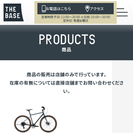
お電話はこちら
アクセス
営業時間 平日：12:00～20:00 土日祝：10:00～20:00
定休日：毎週金曜日
P
R
O
D
U
C
T
S
商
品
商品の販売は店舗のみで行っています。
在庫の有無については直接店舗までお問い合わせくださ
い。