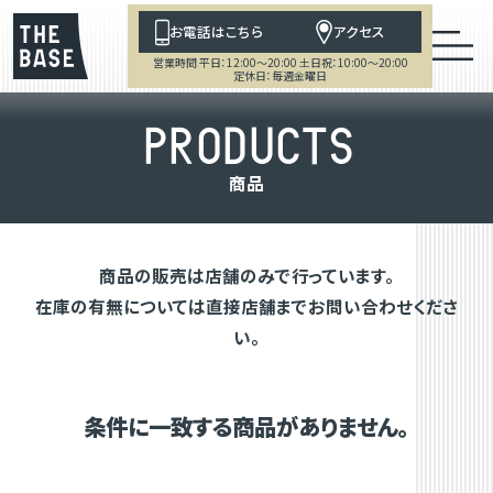
お電話はこちら
アクセス
営業時間 平日：12:00～20:00 土日祝：10:00～20:00
定休日：毎週金曜日
P
R
O
D
U
C
T
S
商
品
商品の販売は店舗のみで行っています。
在庫の有無については直接店舗までお問い合わせくださ
い。
条件に一致する商品がありません。