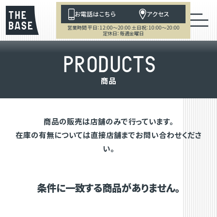
お電話はこちら
アクセス
営業時間 平日：12:00～20:00 土日祝：10:00～20:00
定休日：毎週金曜日
P
R
O
D
U
C
T
S
商
品
商品の販売は店舗のみで行っています。
在庫の有無については直接店舗までお問い合わせくださ
い。
条件に一致する商品がありません。