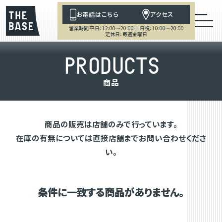
お電話はこちら
アクセス
営業時間 平日：12:00～20:00 土日祝：10:00～20:00
定休日：毎週金曜日
P
R
O
D
U
C
T
S
商
品
商品の販売は店舗のみで行っています。
在庫の有無については直接店舗までお問い合わせくださ
い。
条件に一致する商品がありません。