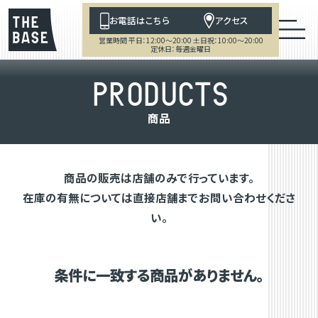
お電話はこちら
アクセス
営業時間 平日：12:00～20:00 土日祝：10:00～20:00
定休日：毎週金曜日
P
R
O
D
U
C
T
S
商
品
商品の販売は店舗のみで行っています。
在庫の有無については直接店舗までお問い合わせくださ
い。
条件に一致する商品がありません。