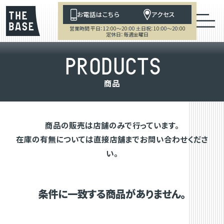
お電話はこちら
アクセス
営業時間 平日：12:00～20:00 土日祝：10:00～20:00
定休日：毎週金曜日
P
R
O
D
U
C
T
S
商
品
商品の販売は店舗のみで行っています。
在庫の有無については直接店舗までお問い合わせくださ
い。
条件に一致する商品がありません。