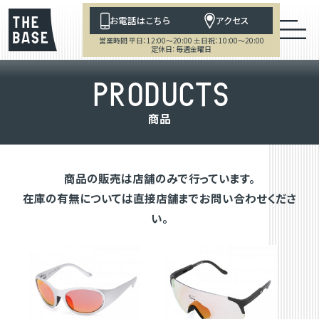
お電話はこちら
アクセス
営業時間 平日：12:00～20:00 土日祝：10:00～20:00
定休日：毎週金曜日
P
R
O
D
U
C
T
S
商
品
商品の販売は店舗のみで行っています。
在庫の有無については直接店舗までお問い合わせくださ
い。