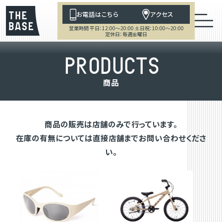
お電話はこちら
アクセス
営業時間 平日：12:00～20:00 土日祝：10:00～20:00
定休日：毎週金曜日
P
R
O
D
U
C
T
S
商
品
商品の販売は店舗のみで行っています。
在庫の有無については直接店舗までお問い合わせくださ
い。