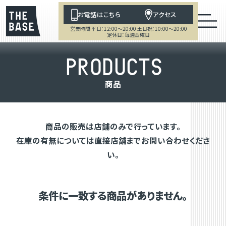
お電話はこちら
アクセス
営業時間 平日：12:00～20:00 土日祝：10:00～20:00
定休日：毎週金曜日
P
R
O
D
U
C
T
S
商
品
商品の販売は店舗のみで行っています。
在庫の有無については直接店舗までお問い合わせくださ
い。
条件に一致する商品がありません。