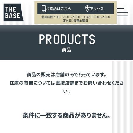
お電話はこちら
アクセス
営業時間 平日：12:00～20:00 土日祝：10:00～20:00
定休日：毎週金曜日
P
R
O
D
U
C
T
S
商
品
商品の販売は店舗のみで行っています。
在庫の有無については直接店舗までお問い合わせくださ
い。
条件に一致する商品がありません。