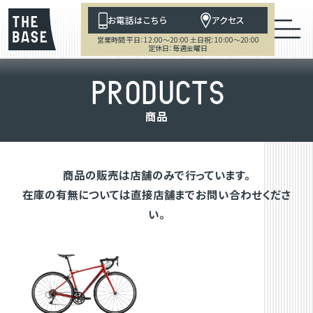
お電話はこちら
アクセス
営業時間 平日：12:00～20:00 土日祝：10:00～20:00
定休日：毎週金曜日
P
R
O
D
U
C
T
S
商
品
商品の販売は店舗のみで行っています。
在庫の有無については直接店舗までお問い合わせくださ
い。