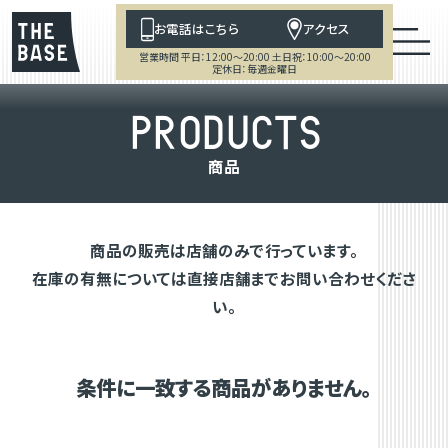
お電話はこちら
アクセス
営業時間 平日：12:00～20:00 土日祝：10:00～20:00
定休日：毎週金曜日
P
R
O
D
U
C
T
S
商
品
商品の販売は店舗のみで行っています。
在庫の有無については直接店舗までお問い合わせくださ
い。
条件に一致する商品がありません。