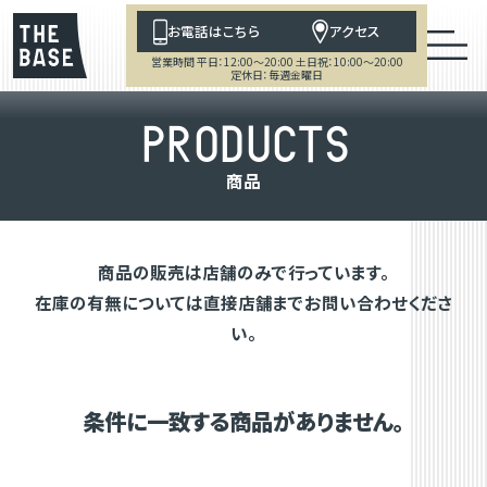
お電話はこちら
アクセス
営業時間 平日：12:00～20:00 土日祝：10:00～20:00
定休日：毎週金曜日
P
R
O
D
U
C
T
S
商
品
商品の販売は店舗のみで行っています。
在庫の有無については直接店舗までお問い合わせくださ
い。
条件に一致する商品がありません。