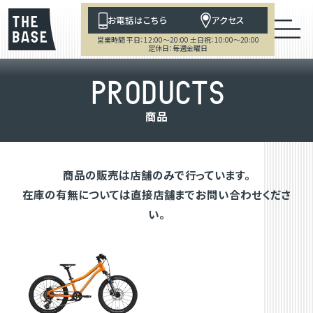
お電話はこちら
アクセス
営業時間 平日：12:00～20:00 土日祝：10:00～20:00
定休日：毎週金曜日
P
R
O
D
U
C
T
S
商
品
商品の販売は店舗のみで行っています。
在庫の有無については直接店舗までお問い合わせくださ
い。