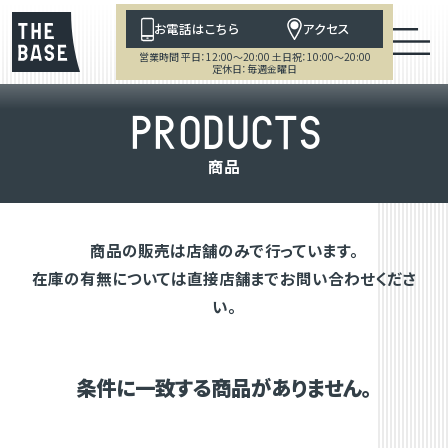
お電話はこちら
アクセス
営業時間 平日：12:00～20:00 土日祝：10:00～20:00
定休日：毎週金曜日
P
R
O
D
U
C
T
S
商
品
商品の販売は店舗のみで行っています。
在庫の有無については直接店舗までお問い合わせくださ
い。
条件に一致する商品がありません。