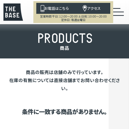
お電話はこちら
アクセス
営業時間 平日：12:00～20:00 土日祝：10:00～20:00
定休日：毎週金曜日
P
R
O
D
U
C
T
S
商
品
商品の販売は店舗のみで行っています。
在庫の有無については直接店舗までお問い合わせくださ
い。
条件に一致する商品がありません。