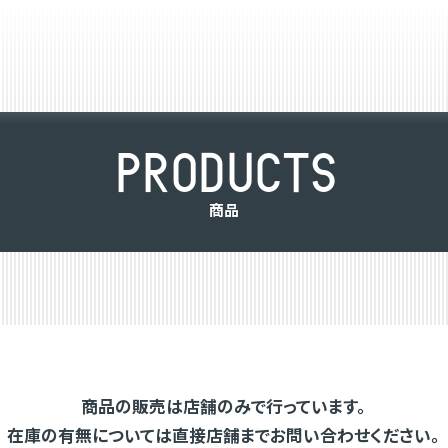
P
R
O
D
U
C
T
S
商
品
商品の販売は店舗のみで行っています。
在庫の有無については直接店舗までお問い合わせください。