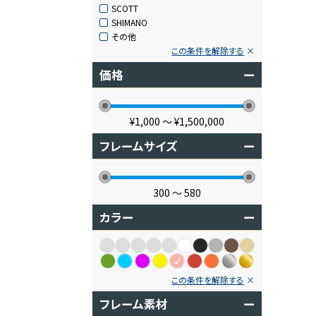
SCOTT
SHIMANO
その他
この条件を解除する
価格
ー
¥1,000
〜
¥1,500,000
フレームサイズ
ー
300
〜
580
カラー
ー
この条件を解除する
フレーム素材
ー