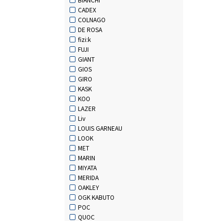
CADEX
COLNAGO
DE ROSA
fizi:k
FUJI
GIANT
GIOS
GIRO
KASK
KOO
LAZER
Liv
LOUIS GARNEAU
LOOK
MET
MARIN
MIYATA
MERIDA
OAKLEY
OGK KABUTO
POC
QUOC