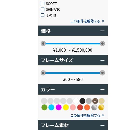
SCOTT
SHIMANO
その他
この条件を解除する
価格
ー
¥1,000
〜
¥1,500,000
フレームサイズ
ー
300
〜
580
カラー
ー
この条件を解除する
フレーム素材
ー