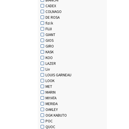
CADEX
COLNAGO
DE ROSA
fizi:k
FUJI
GIANT
GIOS
GIRO
KASK
KOO
LAZER
Liv
LOUIS GARNEAU
LOOK
MET
MARIN
MIYATA
MERIDA
OAKLEY
OGK KABUTO
POC
QUOC