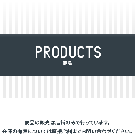
P
R
O
D
U
C
T
S
商
品
商品の販売は店舗のみで行っています。
在庫の有無については直接店舗までお問い合わせください。