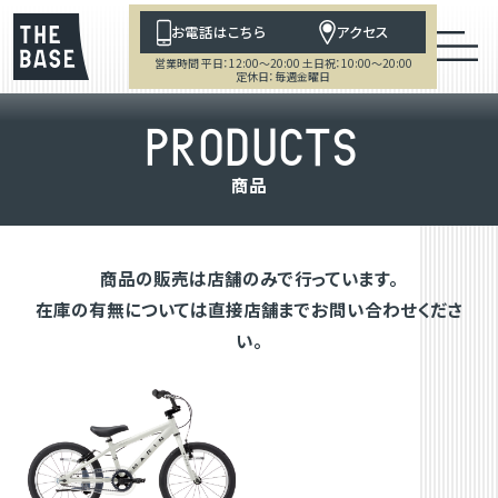
お電話はこちら
アクセス
営業時間 平日：12:00～20:00 土日祝：10:00～20:00
定休日：毎週金曜日
P
R
O
D
U
C
T
S
商
品
商品の販売は店舗のみで行っています。
在庫の有無については直接店舗までお問い合わせくださ
い。