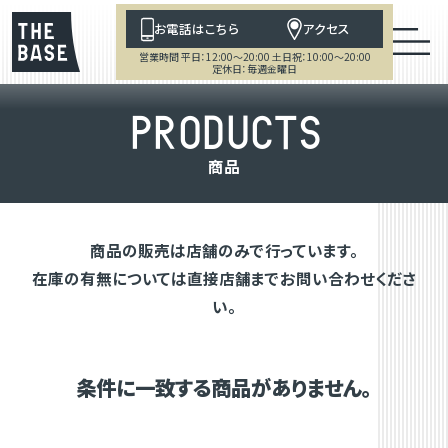
お電話はこちら
アクセス
営業時間 平日：12:00～20:00 土日祝：10:00～20:00
定休日：毎週金曜日
P
R
O
D
U
C
T
S
商
品
商品の販売は店舗のみで行っています。
在庫の有無については直接店舗までお問い合わせくださ
い。
条件に一致する商品がありません。