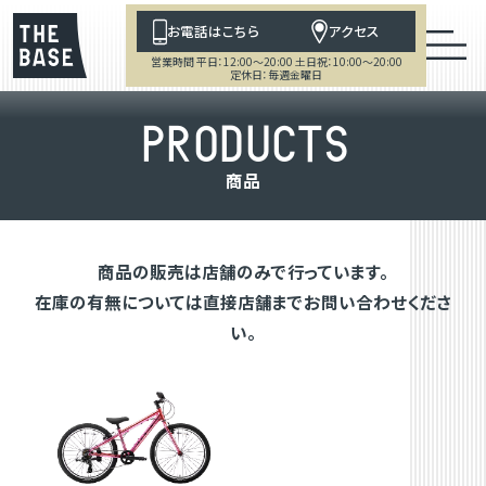
お電話はこちら
アクセス
営業時間 平日：12:00～20:00 土日祝：10:00～20:00
定休日：毎週金曜日
P
R
O
D
U
C
T
S
商
品
商品の販売は店舗のみで行っています。
在庫の有無については直接店舗までお問い合わせくださ
い。