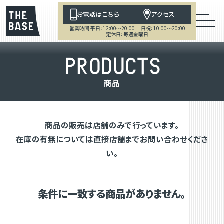
お電話はこちら
アクセス
営業時間 平日：12:00～20:00 土日祝：10:00～20:00
定休日：毎週金曜日
P
R
O
D
U
C
T
S
商
品
商品の販売は店舗のみで行っています。
在庫の有無については直接店舗までお問い合わせくださ
い。
条件に一致する商品がありません。