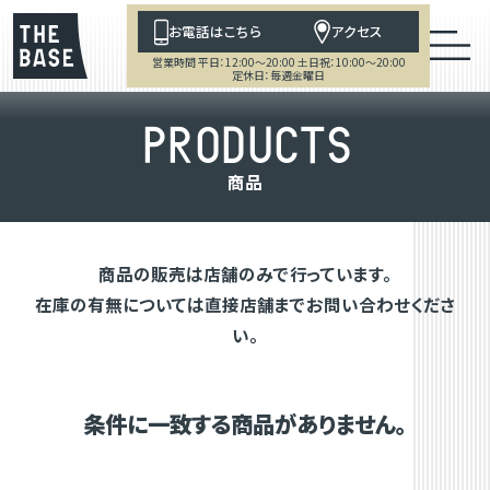
お電話はこちら
アクセス
営業時間 平日：12:00～20:00 土日祝：10:00～20:00
定休日：毎週金曜日
P
R
O
D
U
C
T
S
商
品
商品の販売は店舗のみで行っています。
在庫の有無については直接店舗までお問い合わせくださ
い。
条件に一致する商品がありません。