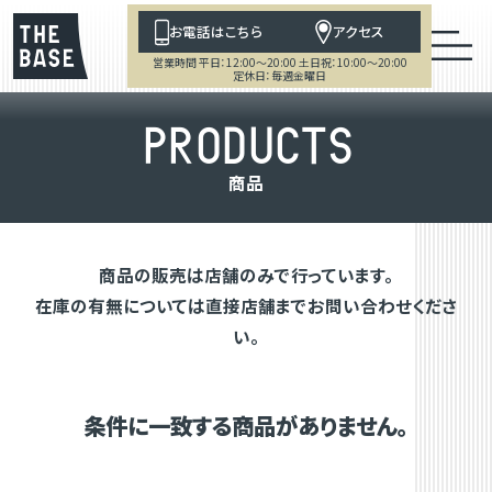
お電話はこちら
アクセス
営業時間 平日：12:00～20:00 土日祝：10:00～20:00
定休日：毎週金曜日
P
R
O
D
U
C
T
S
商
品
商品の販売は店舗のみで行っています。
在庫の有無については直接店舗までお問い合わせくださ
い。
条件に一致する商品がありません。