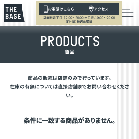
お電話はこちら
アクセス
営業時間 平日：12:00～20:00 土日祝：10:00～20:00
定休日：毎週金曜日
P
R
O
D
U
C
T
S
商
品
商品の販売は店舗のみで行っています。
在庫の有無については直接店舗までお問い合わせくださ
い。
条件に一致する商品がありません。