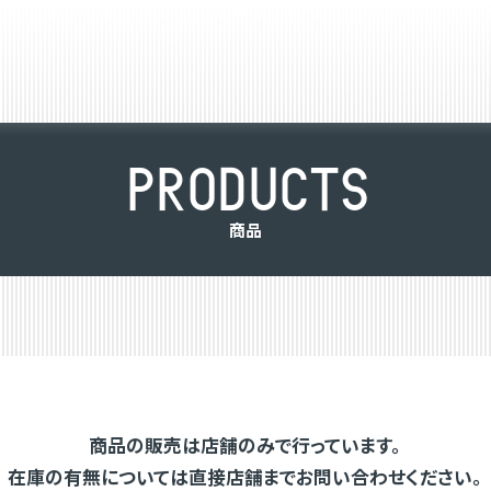
P
R
O
D
U
C
T
S
商
品
商品の販売は店舗のみで行っています。
在庫の有無については直接店舗までお問い合わせください。