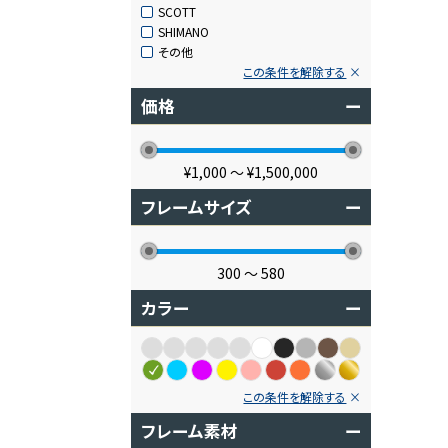
SCOTT
SHIMANO
その他
この条件を解除する
価格
ー
¥1,000
〜
¥1,500,000
フレームサイズ
ー
300
〜
580
カラー
ー
この条件を解除する
フレーム素材
ー