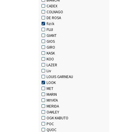
CADEX
COLNAGO
DE ROSA
fizi:k
FUJI
GIANT
GIOS
GIRO
KASK
KOO
LAZER
Liv
LOUIS GARNEAU
LOOK
MET
MARIN
MIYATA
MERIDA
OAKLEY
OGK KABUTO
POC
QUOC