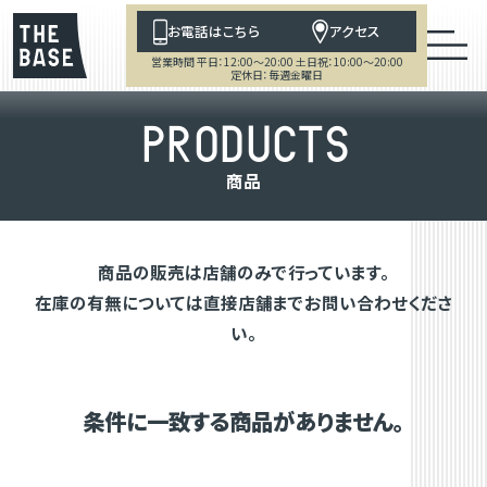
お電話はこちら
アクセス
営業時間 平日：12:00～20:00 土日祝：10:00～20:00
定休日：毎週金曜日
P
R
O
D
U
C
T
S
商
品
商品の販売は店舗のみで行っています。
在庫の有無については直接店舗までお問い合わせくださ
い。
条件に一致する商品がありません。