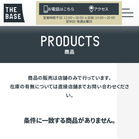
お電話はこちら
アクセス
営業時間 平日：12:00～20:00 土日祝：10:00～20:00
定休日：毎週金曜日
P
R
O
D
U
C
T
S
商
品
商品の販売は店舗のみで行っています。
在庫の有無については直接店舗までお問い合わせくださ
い。
条件に一致する商品がありません。