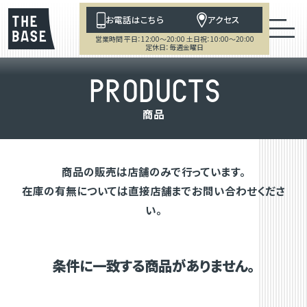
お電話はこちら
アクセス
営業時間 平日：12:00～20:00 土日祝：10:00～20:00
定休日：毎週金曜日
P
R
O
D
U
C
T
S
商
品
商品の販売は店舗のみで行っています。
在庫の有無については直接店舗までお問い合わせくださ
い。
条件に一致する商品がありません。