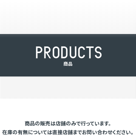
P
R
O
D
U
C
T
S
商
品
商品の販売は店舗のみで行っています。
在庫の有無については直接店舗までお問い合わせください。