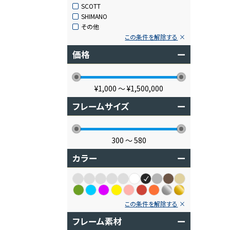
SCOTT
SHIMANO
その他
この条件を解除する
価格
ー
¥1,000
〜
¥1,500,000
フレームサイズ
ー
300
〜
580
カラー
ー
この条件を解除する
フレーム素材
ー