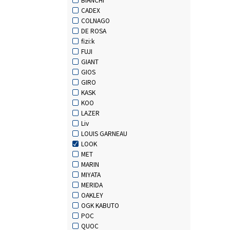
CADEX
COLNAGO
DE ROSA
fizi:k
FUJI
GIANT
GIOS
GIRO
KASK
KOO
LAZER
Liv
LOUIS GARNEAU
LOOK
MET
MARIN
MIYATA
MERIDA
OAKLEY
OGK KABUTO
POC
QUOC