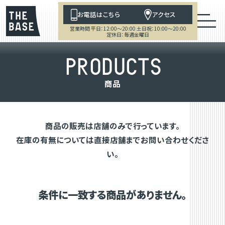
お電話はこちら
アクセス
営業時間 平日：12:00～20:00 土日祝：10:00～20:00
定休日：毎週金曜日
P
R
O
D
U
C
T
S
商
品
商品の販売は店舗のみで行っています。
在庫の有無については直接店舗までお問い合わせくださ
い。
条件に一致する商品がありません。