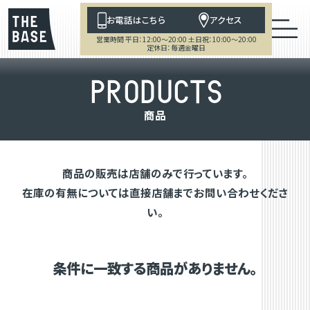
お電話はこちら
アクセス
営業時間 平日：12:00～20:00 土日祝：10:00～20:00
定休日：毎週金曜日
P
R
O
D
U
C
T
S
商
品
商品の販売は店舗のみで行っています。
在庫の有無については直接店舗までお問い合わせくださ
い。
条件に一致する商品がありません。