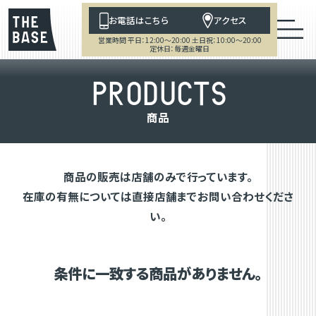
お電話はこちら
アクセス
営業時間 平日：12:00～20:00 土日祝：10:00～20:00
定休日：毎週金曜日
P
R
O
D
U
C
T
S
商
品
商品の販売は店舗のみで行っています。
在庫の有無については直接店舗までお問い合わせくださ
い。
条件に一致する商品がありません。